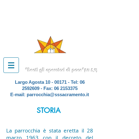
PARROCCHIA
SS. SACRAMENTO
A TOR DE' SCHIAVI
"Beati gli operatori di pace"
(Mt 5,9)
Largo Agosta
10 - 00171
- Tel:
06
2592609
- Fax:
06 2153375
E-mail:
parrocchia@sssacramento.it
STORIA
La parrocchia è stata eretta il 28
marzo 1963 con il decreto del