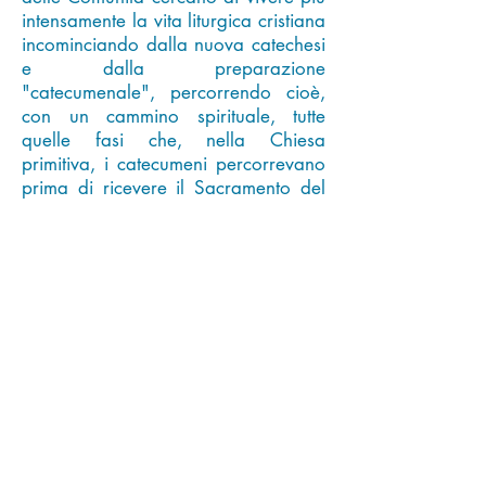
intensamente la vita liturgica cristiana
incominciando dalla nuova catechesi
e dalla preparazione
"catecumenale", percorrendo cioè,
con un cammino spirituale, tutte
quelle fasi che, nella Chiesa
primitiva, i catecumeni percorrevano
prima di ricevere il Sacramento del
battesimo.
Nella Parrocchia del SS. Sacramento
il cammino nasce nel 1980 per la
predicazione di catechisti della III
Comunità della Parrocchia dei Martiri
Canadesi.
Gli incontri avvengono il mercoledi
alle ore 21 ed il sabato alle ore
20.30