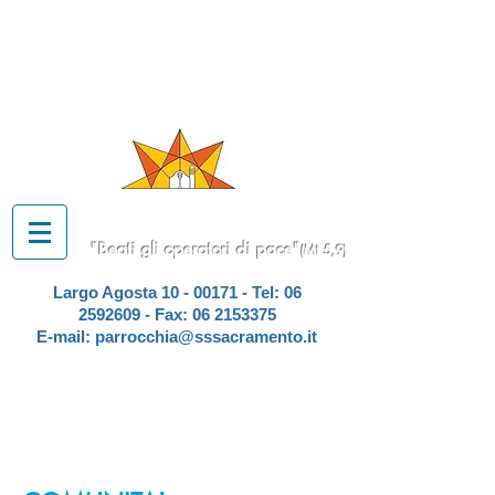
PARROCCHIA
SS. SACRAMENTO
A TOR DE' SCHIAVI
"Beati gli operatori di pace"
(Mt 5,9)
Largo Agosta
10 - 00171
- Tel:
06
2592609
- Fax:
06 2153375
E-mail:
parrocchia@sssacramento.it