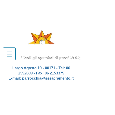
PARROCCHIA
SS. SACRAMENTO
A TOR DE' SCHIAVI
"Beati gli operatori di pace"
(Mt 5,9)
Largo Agosta
10 - 00171
- Tel:
06
2592609
- Fax:
06 2153375
E-mail:
parrocchia@sssacramento.it